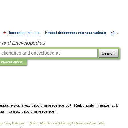
Remember this site
Embed dictionaries into your website
EN
s and Encyclopedias
Search!
Interpretations
atitikmenys
:
angl
.
triboluminescence
vok
.
Reibungslumineszenz
,
f
;
ия
,
f
pranc
.
triboluminescence
,
f
ų
ir
rusų
kalbomis
. –
Vilnius
:
Mokslo
ir
enciklopedijų
leidybos
institutas
.
Vilius