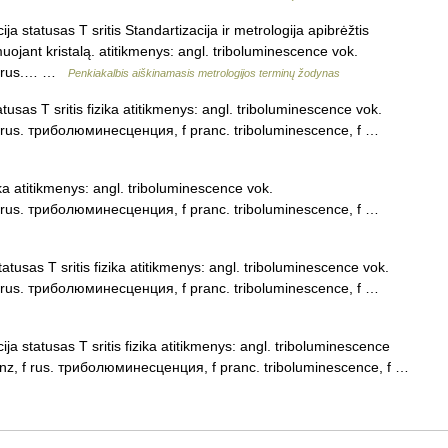
a statusas T sritis Standartizacija ir metrologija apibrėžtis
ojant kristalą. atitikmenys: angl. triboluminescence vok.
 f rus.… …
Penkiakalbis aiškinamasis metrologijos terminų žodynas
tusas T sritis fizika atitikmenys: angl. triboluminescence vok.
f rus. триболюминесценция, f pranc. triboluminescence, f …
ika atitikmenys: angl. triboluminescence vok.
f rus. триболюминесценция, f pranc. triboluminescence, f …
atusas T sritis fizika atitikmenys: angl. triboluminescence vok.
f rus. триболюминесценция, f pranc. triboluminescence, f …
ja statusas T sritis fizika atitikmenys: angl. triboluminescence
enz, f rus. триболюминесценция, f pranc. triboluminescence, f …