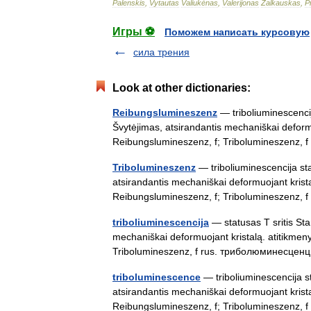
Palenskis
,
Vytautas
Valiukėnas
,
Valerijonas
Žalkauskas
,
P
Игры ⚽
Поможем написать курсовую
сила трения
Look at other dictionaries:
Reibungslumineszenz
— triboliuminescencija
Švytėjimas, atsirandantis mechaniškai deformu
Reibungslumineszenz, f; Tribolumineszenz,
Tribolumineszenz
— triboliuminescencija stat
atsirandantis mechaniškai deformuojant krista
Reibungslumineszenz, f; Tribolumineszenz,
triboliuminescencija
— statusas T sritis Stan
mechaniškai deformuojant kristalą. atitikmen
Tribolumineszenz, f rus. триболюминесце
triboluminescence
— triboliuminescencija sta
atsirandantis mechaniškai deformuojant krista
Reibungslumineszenz, f; Tribolumineszenz,