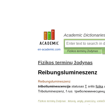
Academic Dictionarie
en-academic.com
Fizikos terminų žodynas
Fizikos terminų žodynas
Reibungslumineszenz
Reibungslumineszenz
triboliuminescencija
statusas
T
sritis
fizika
Tribolumineszenz
,
f
rus
.
триболюминесценц
Fizikos
terminų
žodynas
:
lietuvių
,
anglų
,
prancūzų
,
vokieči