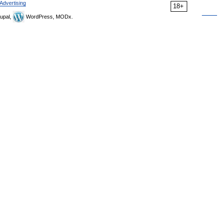
Advertising
18+
upal,
WordPress, MODx.